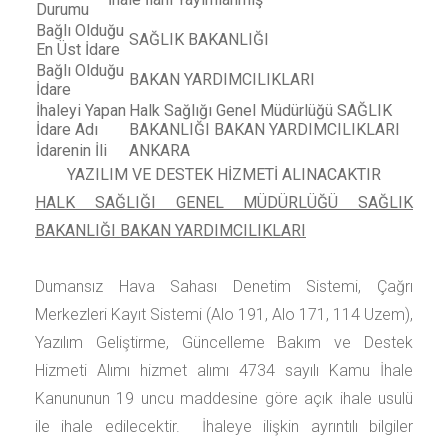
Durumu
Bağlı Olduğu
SAĞLIK BAKANLIĞI
En Üst İdare
Bağlı Olduğu
BAKAN YARDIMCILIKLARI
İdare
İhaleyi Yapan
Halk Sağlığı Genel Müdürlüğü SAĞLIK
İdare Adı
BAKANLIĞI BAKAN YARDIMCILIKLARI
İdarenin İli
ANKARA
YAZILIM VE DESTEK HİZMETİ ALINACAKTIR
HALK SAĞLIĞI GENEL MÜDÜRLÜĞÜ SAĞLIK
BAKANLIĞI BAKAN YARDIMCILIKLARI
Dumansız Hava Sahası Denetim Sistemi, Çağrı
Merkezleri Kayıt Sistemi (Alo 191, Alo 171, 114 Uzem),
Yazılım Geliştirme, Güncelleme Bakım ve Destek
Hizmeti Alımı
hizmet alımı 4734 sayılı Kamu İhale
Kanununun 19 uncu maddesine göre açık ihale usulü
ile ihale edilecektir. İhaleye ilişkin ayrıntılı bilgiler