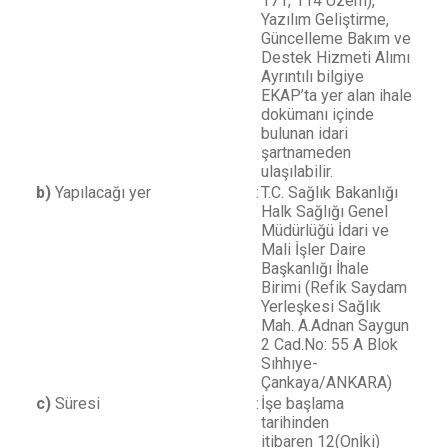
171, 114 Uzem),
Yazılım Geliştirme,
Güncelleme Bakım ve
Destek Hizmeti Alımı
Ayrıntılı bilgiye
EKAP’ta yer alan ihale
dokümanı içinde
bulunan idari
şartnameden
ulaşılabilir.
b)
Yapılacağı yer
:
T.C. Sağlık Bakanlığı
Halk Sağlığı Genel
Müdürlüğü İdari ve
Mali İşler Daire
Başkanlığı İhale
Birimi (Refik Saydam
Yerleşkesi Sağlık
Mah. A.Adnan Saygun
2 Cad.No: 55 A Blok
Sıhhıye-
Çankaya/ANKARA)
c)
Süresi
:
İşe başlama
tarihinden
itibaren
12(Onİki)