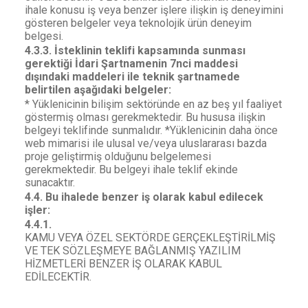
ihale konusu iş veya benzer işlere ilişkin iş deneyimini
gösteren belgeler veya teknolojik ürün deneyim
belgesi.
4.3.3. İsteklinin teklifi kapsamında sunması
gerektiği İdari Şartnamenin 7nci maddesi
dışındaki maddeleri ile teknik şartnamede
belirtilen aşağıdaki belgeler:
* Yüklenicinin bilişim sektöründe en az beş yıl faaliyet
göstermiş olması gerekmektedir. Bu hususa ilişkin
belgeyi teklifinde sunmalıdır. *Yüklenicinin daha önce
web mimarisi ile ulusal ve/veya uluslararası bazda
proje geliştirmiş olduğunu belgelemesi
gerekmektedir. Bu belgeyi ihale teklif ekinde
sunacaktır.
4.4. Bu ihalede benzer iş olarak kabul edilecek
işler:
4.4.1.
KAMU VEYA ÖZEL SEKTÖRDE GERÇEKLEŞTİRİLMİŞ
VE TEK SÖZLEŞMEYE BAĞLANMIŞ YAZILIM
HİZMETLERİ BENZER İŞ OLARAK KABUL
EDİLECEKTİR.