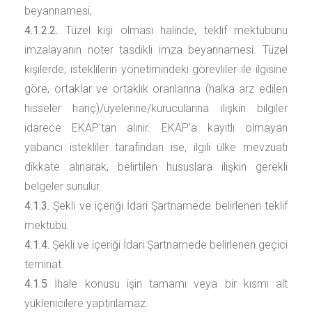
beyannamesi,
4.1.2.2.
Tüzel kişi olması halinde, teklif mektubunu
imzalayanın noter tasdikli imza beyannamesi. Tüzel
kişilerde; isteklilerin yönetimindeki görevliler ile ilgisine
göre, ortaklar ve ortaklık oranlarına (halka arz edilen
hisseler hariç)/üyelerine/kurucularına ilişkin bilgiler
idarece EKAP’tan alınır. EKAP’a kayıtlı olmayan
yabancı istekliler tarafından ise, ilgili ülke mevzuatı
dikkate alınarak, belirtilen hususlara ilişkin gerekli
belgeler sunulur.
4.1.3.
Şekli ve içeriği İdari Şartnamede belirlenen teklif
mektubu.
4.1.4.
Şekli ve içeriği İdari Şartnamede belirlenen geçici
teminat.
4.1.5
İhale konusu işin tamamı veya bir kısmı alt
yüklenicilere yaptırılamaz.