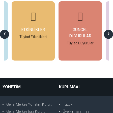
ETKİNLİKLER
GÜNCEL
G
‹
›
DUYURULAR
si
Tüyiad Etkinlikleri
Tüyiad Duyurular
İncele
İncele
YÖNETİM
KURUMSAL
Genel Merkez Yönetim Kurulu
Tüzük
Genel Merkez İcra Kurulu
Üye Firmalarımız