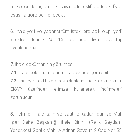
5.
Ekonomik açıdan en avantajlı teklif sadece fiyat
esasına göre belirlenecektir.
6.
İhale yerli ve yabancı tüm isteklilere açık olup, yerli
istekliler lehine
% 15
oranında fiyat avantajı
uygulanacaktır.
7.
İhale dokümanının görülmesi:
7.1.
İhale dokümanı, idarenin adresinde görülebilir.
7.2.
İhaleye teklif verecek olanların ihale dokümanını
EKAP üzerinden e-imza kullanarak indirmeleri
zorunludur.
8.
Teklifler, ihale tarih ve saatine kadar
İdari ve Mali
İşler Daire Başkanlığı İhale Birimi (Refik Saydam
Yerleşkesi Sağlık Mah. A.Adnan Saygun 2 Cad.No: 55