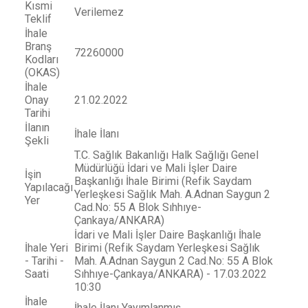
Kısmi
Verilemez
Teklif
İhale
Branş
72260000
Kodları
(OKAS)
İhale
Onay
21.02.2022
Tarihi
İlanın
İhale İlanı
Şekli
T.C. Sağlık Bakanlığı Halk Sağlığı Genel
Müdürlüğü İdari ve Mali İşler Daire
İşin
Başkanlığı İhale Birimi (Refik Saydam
Yapılacağı
Yerleşkesi Sağlık Mah. A.Adnan Saygun 2
Yer
Cad.No: 55 A Blok Sıhhıye-
Çankaya/ANKARA)
İdari ve Mali İşler Daire Başkanlığı İhale
İhale Yeri
Birimi (Refik Saydam Yerleşkesi Sağlık
- Tarihi -
Mah. A.Adnan Saygun 2 Cad.No: 55 A Blok
Saati
Sıhhıye-Çankaya/ANKARA) - 17.03.2022
10:30
İhale
İhale İlanı Yayımlanmış