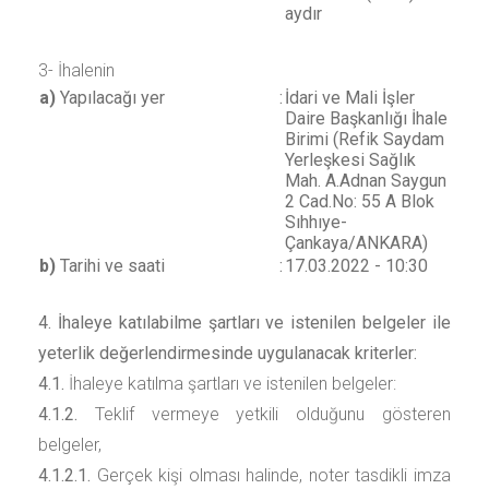
aydır
3- İhalenin
a)
Yapılacağı yer
:
İdari ve Mali İşler
Daire Başkanlığı İhale
Birimi (Refik Saydam
Yerleşkesi Sağlık
Mah. A.Adnan Saygun
2 Cad.No: 55 A Blok
Sıhhıye-
Çankaya/ANKARA)
b)
Tarihi ve saati
:
17.03.2022 - 10:30
4. İhaleye katılabilme şartları ve istenilen belgeler ile
yeterlik değerlendirmesinde uygulanacak kriterler:
4.1.
İhaleye katılma şartları ve istenilen belgeler:
4.1.2.
Teklif vermeye yetkili olduğunu gösteren
belgeler,
4.1.2.1.
Gerçek kişi olması halinde, noter tasdikli imza