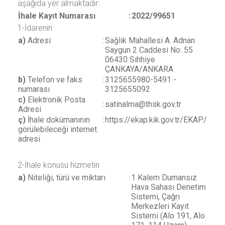
aşağıda yer almaktadır:
İhale Kayıt Numarası
:
2022/99651
1-İdarenin
a)
Adresi
:
Sağlık Mahallesi A. Adnan
Saygun 2 Caddesi No: 55
06430 Sıhhiye
ÇANKAYA/ANKARA
b)
Telefon ve faks
:
3125655980-5491 -
numarası
3125655092
c)
Elektronik Posta
:
satinalma@thsk.gov.tr
Adresi
ç)
İhale dokümanının
:
https://ekap.kik.gov.tr/EKAP/
görülebileceği internet
adresi
2-İhale konusu hizmetin
a)
Niteliği, türü ve miktarı
:
1 Kalem Dumansız
Hava Sahası Denetim
Sistemi, Çağrı
Merkezleri Kayıt
Sistemi (Alo 191, Alo